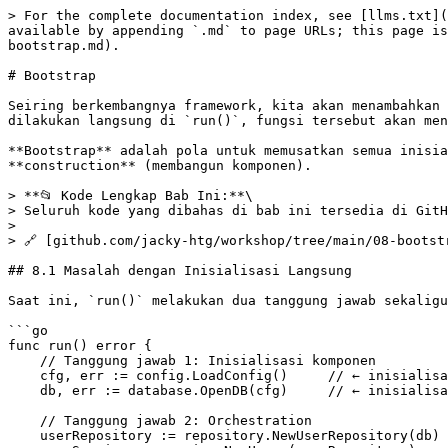
> For the complete documentation index, see [llms.txt](https://golang-microservices.rijalasepnugroho.com/llms.txt). Markdown versions of documentation pages are available by appending `.md` to page URLs; this page is available as [Markdown](https://golang-microservices.rijalasepnugroho.com/build-api-framework/08-bootstrap.md).

# Bootstrap

Seiring berkembangnya framework, kita akan menambahkan berbagai komponen: Redis, OpenTelemetry, HTTP client, message queue, dan lain-lain. Jika semua inisialisasi dilakukan langsung di `run()`, fungsi tersebut akan menjadi sangat panjang dan sulit dikelola.

**Bootstrap** adalah pola untuk memusatkan semua inisialisasi aplikasi dalam satu tempat, sehingga `run()` hanya fokus pada **orchestration** (mengatur alur) bukan **construction** (membangun komponen).

> **📂 Kode Lengkap Bab Ini:**\
> Seluruh kode yang dibahas di bab ini tersedia di GitHub:
>
> 🔗 [github.com/jacky-htg/workshop/tree/main/08-bootstrap](https://github.com/jacky-htg/workshop/tree/main/08-bootstrap)

## 8.1 Masalah dengan Inisialisasi Langsung

Saat ini, `run()` melakukan dua tanggung jawab sekaligus:

```go
func run() error {
    // Tanggung jawab 1: Inisialisasi komponen
    cfg, err := config.LoadConfig()     // ← inisialisasi
    db, err := database.OpenDB(cfg)     // ← inisialisasi
    
    // Tanggung jawab 2: Orchestration
    userRepository := repository.NewUserRepository(db)
    userService := service.NewUsers(userRepository)
    userHandler := handler.NewUserHandler(userService)
    // ... server setup dan graceful shutdown
}
```

**Masalah ke depan:**

* Setiap komponen baru (Redis, cache, telemetry) akan menambah panjang `run()`
* Inisialisasi dan cleanup tersebar (database di sini, nanti Redis di sana)
* Sulit mengatur urutan inisialisasi yang benar (misal: logger harus sebelum yang lain)
* Testing jadi sulit karena harus menginisialisasi semua komponen

## 8.2 Solusi: Struct App sebagai Container

Kita buat struct App yang menjadi container untuk semua dependency aplikasi:

```go
type App struct {
    Config   config.Config
    Database *sql.DB
    // Redis    *redis.Client   (nanti)
    // Logger   *slog.Logger    (nanti)
    // Tracer   trace.Tracer    (nanti)
    
    Cleanup func()  // fungsi untuk membersihkan resource
}
```

**Prinsip:**

* Semua inisialisasi terjadi di fungsi `NewApp()`
* `App` berisi semua komponen yang sudah siap pakai
* `Cleanup` berisi fungsi untuk menutup resource (database, koneksi, dll)
* `run()` cukup memanggil `NewApp()` dan `defer app.Cleanup()`

## 8.3 Implementasi Bootstrap

Buat file `internal/bootstrap/app.go`:

```go
package bootstrap

import (
	"database/sql"
	"fmt"
	"workshop/config"
	"workshop/pkg/database"

	_ "github.com/lib/pq"
)

type App struct {
	Config   config.Config
	Database *sql.DB

	Cleanup func()
}

func NewApp() (App, error) {
	cfg, err := config.LoadConfig()
	if err != nil {
		return App{}, fmt.Errorf("error: loading config: %w", err)
	}

	db, err := database.OpenDB(cfg)
	if err != nil {
		return App{}, fmt.Errorf("error: opening database: %w", err)
	}

	return App{
		Config:   cfg,
		Database: db,
		Cleanup: func() {
			if err := db.Close(); err != nil {
				fmt.Printf("error: closing database: %s\n", err)
			}
		},
	}, nil
}
```

**Catatan**: Cleanup function memastikan resource dibersihkan dalam urutan yang benar (LIFO - Last In First Out) ketika dipanggil di `defer`.

## 8.4 Update Server Main

